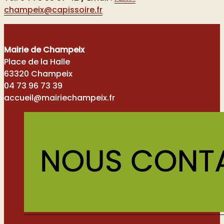
champeix@capissoire.fr
Mairie de Champeix
Place de la Halle
63320 Champeix
04 73 96 73 39
accueil@mairiechampeix.fr